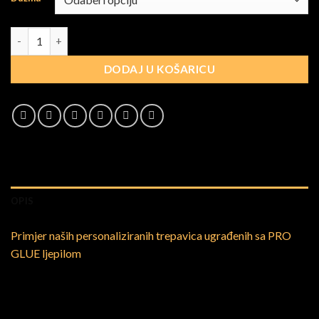
D 0.20mm količina
DODAJ U KOŠARICU
OPIS
Primjer naših personaliziranih trepavica ugrađenih sa PRO
GLUE ljepilom