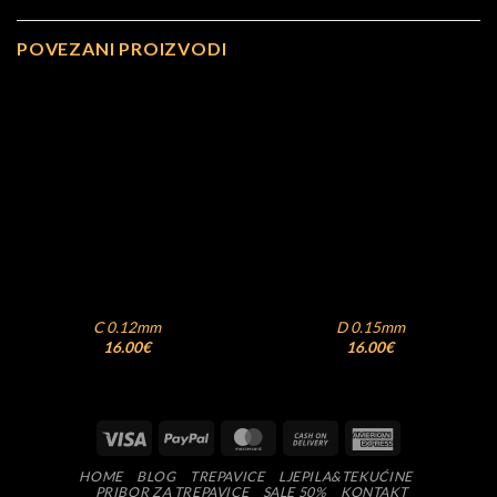
POVEZANI PROIZVODI
C 0.12mm
D 0.15mm
16.00
€
16.00
€
Visa
PayPal
MasterCard
Cash
American
On
Express
HOME
BLOG
TREPAVICE
LJEPILA&TEKUĆINE
Delivery
PRIBOR ZA TREPAVICE
SALE 50%
KONTAKT