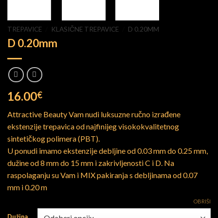
TREPAVICE
/
KLASIČNE TREPAVICE
/
D 0.20MM
D 0.20mm
16.00
€
Attractive Beauty Vam nudi luksuzne ručno izrađene
ekstenzije trepavica od najfinijeg visokokvalitetnog
sintetičkog polimera (PBT).
U ponudi imamo ekstenzije debljine od 0.03 mm do 0.25 mm,
dužine od 8 mm do 15 mm i zakrivljenosti C i D. Na
raspolaganju su Vam i MIX pakiranja s debljinama od 0.07
mm i 0.20 m
OBRIŠI
Dužina