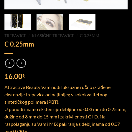
TREPAVICE
/
KLASIČNE TREPAVICE
/
C 0.25MM
C 0.25mm
16.00
€
Attractive Beauty Vam nudi luksuzne ručno izrađene
ekstenzije trepavica od najfinijeg visokokvalitetnog
sintetičkog polimera (PBT).
U ponudi imamo ekstenzije debljine od 0.03 mm do 0.25 mm,
dužine od 8 mm do 15 mm i zakrivljenosti C i D. Na
raspolaganju su Vam i MIX pakiranja s debljinama od 0.07
mm i 0.20 m