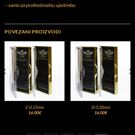
– samo za profesionalnu upotrebu
POVEZANI PROIZVODI
C 0.15mm
D 0.20mm
16.00
€
16.00
€