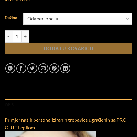
Dužina
C 0.25mm količina
DODAJ U KOŠARICU
OPIS
Primjer naših personaliziranih trepavica ugrađenih sa PRO
GLUE ljepilom