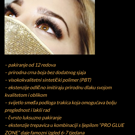
– pakiranje od 12 redova
– prirodna crna boja bez dodatnog sjaja
– visokokvalitetni sintetički polimer (PBT)
– ekstenzije odlično imitiraju prirodnu dlaku svojom
kvalitetom i oblikom
– svijetlo smeđa podloga trakica koja omogućava bolju
preglednost i lakši rad
– čvrsto luksuzno pakiranje
– ekstenzije trepavica u kombinaciji s ljepilom “PRO GLUE
ZONE” daje famozni izgled 6-7 tjedana