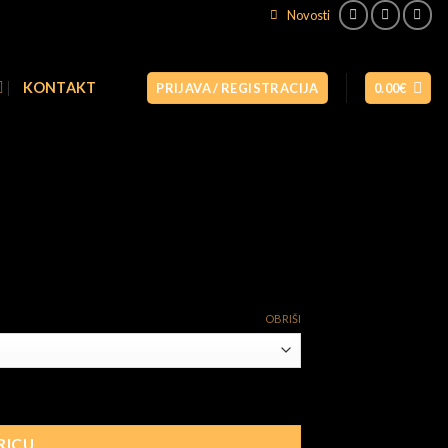
Novosti
Naruči odmah
KONTAKT
PRIJAVA / REGISTRACIJA
0.00
€
OBRIŠI
RICU