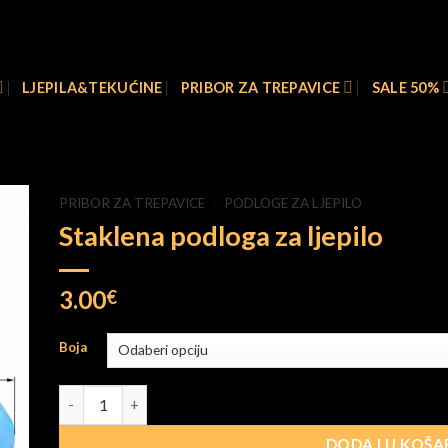
Besplatna dostava za narudžbe iznad 100 €
LJEPILA&TEKUĆINE
PRIBOR ZA TREPAVICE
SALE 50%
PRIBOR ZA TREPAVICE
/
PODLOGE ZA LJEPILO
Staklena podloga za ljepilo
3.00
€
Boja
Staklena podloga za ljepilo količina
DODAJ U KOŠA