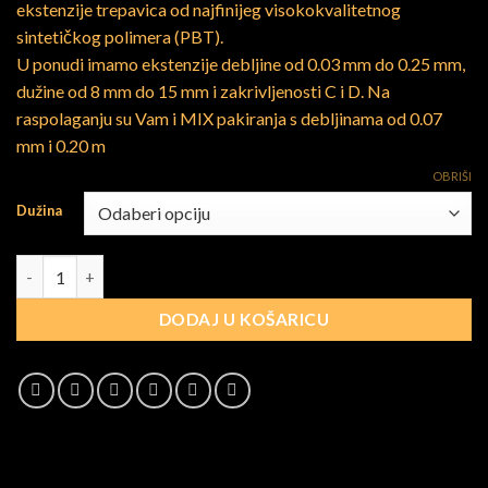
ekstenzije trepavica od najfinijeg visokokvalitetnog
je:
10.00€.
sintetičkog polimera (PBT).
20.00€.
U ponudi imamo ekstenzije debljine od 0.03 mm do 0.25 mm,
dužine od 8 mm do 15 mm i zakrivljenosti C i D. Na
raspolaganju su Vam i MIX pakiranja s debljinama od 0.07
mm i 0.20 m
OBRIŠI
Dužina
D 0.05mm 12 redova količina
DODAJ U KOŠARICU