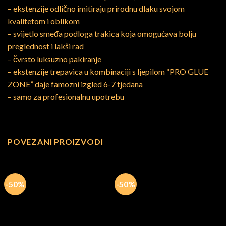
– ekstenzije odlično imitiraju prirodnu dlaku svojom
kvalitetom i oblikom
– svijetlo smeđa podloga trakica koja omogućava bolju
preglednost i lakši rad
– čvrsto luksuzno pakiranje
– ekstenzije trepavica u kombinaciji s ljepilom “PRO GLUE
ZONE” daje famozni izgled 6-7 tjedana
– samo za profesionalnu upotrebu
POVEZANI PROIZVODI
-50%
-50%