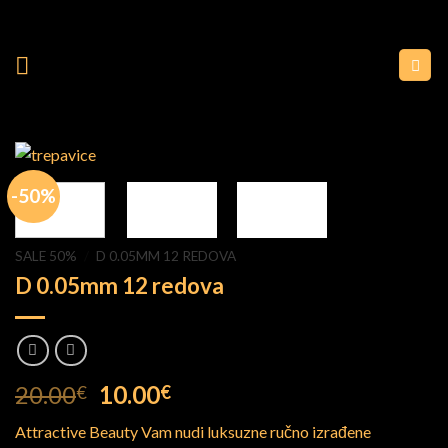
Skip
Besplatna dostava za narudžbe
Naruči odmah
to
iznad 100 €
content
-50%
SALE 50%
/
D 0.05MM 12 REDOVA
D 0.05mm 12 redova
Izvorna
Trenutna
20.00
10.00
€
€
cijena
cijena
Attractive Beauty Vam nudi luksuzne ručno izrađene
bila
je: