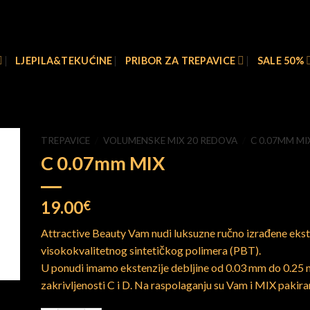
Besplatna dostava za narudžbe iznad 100 €
LJEPILA&TEKUĆINE
PRIBOR ZA TREPAVICE
SALE 50%
TREPAVICE
/
VOLUMENSKE MIX 20 REDOVA
/
C 0.07MM MI
C 0.07mm MIX
19.00
€
Attractive Beauty Vam nudi luksuzne ručno izrađene ekste
visokokvalitetnog sintetičkog polimera (PBT).
U ponudi imamo ekstenzije debljine od 0.03 mm do 0.25
zakrivljenosti C i D. Na raspolaganju su Vam i MIX pakir