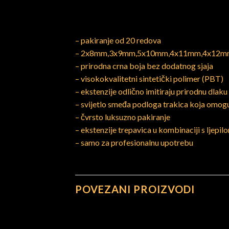
– pakiranje od 20 redova
– 2x8mm,3x9mm,5x10mm,4x11mm,4x12
– prirodna crna boja bez dodatnog sjaja
– visokokvalitetni sintetički polimer (PBT)
– ekstenzije odlično imitiraju prirodnu dlak
– svijetlo smeđa podloga trakica koja omogu
– čvrsto luksuzno pakiranje
– ekstenzije trepavica u kombinaciji s lje
– samo za profesionalnu upotrebu
POVEZANI PROIZVODI