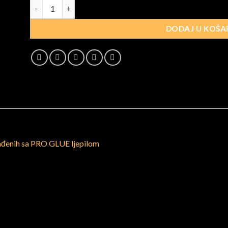
C 0.07mm MIX količina
DODAJ U KOŠA
rađenih sa PRO GLUE ljepilom