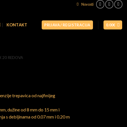
Novosti
Naruči odmah
KONTAKT
PRIJAVA / REGISTRACIJA
0.00
€
X 20 REDOVA
nzije trepavica od najfinijeg
 mm, dužine od 8 mm do 15 mm i
anja s debljinama od 0.07 mm i 0.20 m