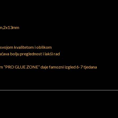
mm,2x13mm
u svojom kvalitetom i oblikom
ćava bolju preglednost i lakši rad
pilom “PRO GLUE ZONE” daje famozni izgled 6-7 tjedana